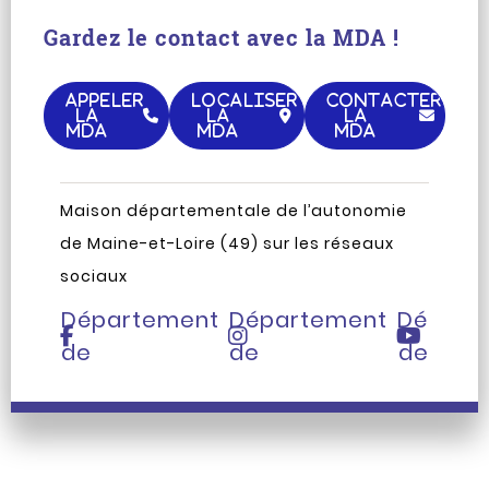
Gardez le contact avec la MDA !
APPELER
LOCALISER
CONTACTER
LA
LA
LA
MDA
MDA
MDA
Maison départementale de l’autonomie
Page
Compte
Chaîne
de Maine-et-Loire (49) sur les réseaux
Facebook
Instagram
Youtub
sociaux
du
du
du
Département
Département
Départ
de
de
de
Maine-
Maine-
Maine-
et-
et-
et-
Loire
Loire
Loire