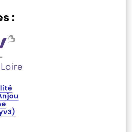
s :
lité
Anjou
ne
yv3)