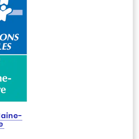
Maine-
e