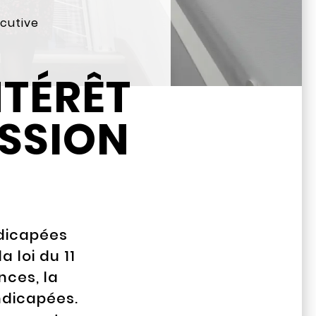
écutive
NTÉRÊT
ISSION
dicapées
 loi du 11
nces, la
ndicapées.