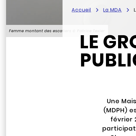
Accueil
La MDA
Femme montant des escaliers
© Patrice Texier
LE GR
PUBLI
Une Mai
(MDPH) es
février
participa