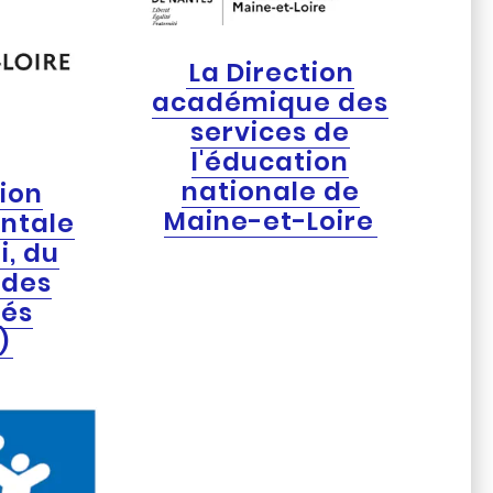
La Direction
académique des
services de
l'éducation
nationale de
tion
Maine-et-Loire
ntale
i, du
 des
tés
)