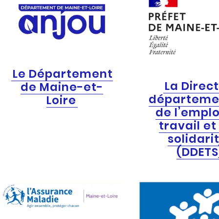
Le Département
La Direc
de Maine-et-
départeme
Loire
de l’emplo
travail et
solidari
(DDETS