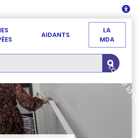
ontenu
O
NES
LA
AIDANTS
PÉES
MDA
Lancer la 