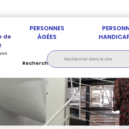
Aller au menu
Aller à la recherche
Aller au c
PERSONNES
PERSON
ÂGÉES
HANDICA
 vos
Rechercher