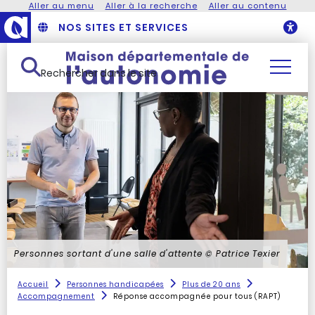
Aller au menu
Aller à la recherche
Aller au contenu
NOS SITES ET SERVICES
O
Rechercher dans le site
Personnes sortant d'une salle d'attente
© Patrice Texier
Accueil
Personnes handicapées
Plus de 20 ans
Accompagnement
Réponse accompagnée pour tous (RAPT)