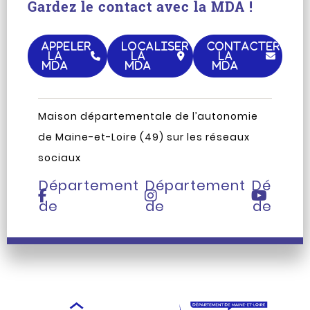
Gardez le contact avec la MDA !
APPELER
LOCALISER
CONTACTER
LA
LA
LA
MDA
MDA
MDA
Maison départementale de l’autonomie
Page
Compte
Chaîne
de Maine-et-Loire (49) sur les réseaux
Facebook
Instagram
Youtub
sociaux
du
du
du
Département
Département
Départ
de
de
de
Maine-
Maine-
Maine-
et-
et-
et-
Loire
Loire
Loire