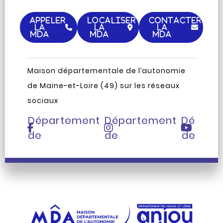
APPELER
LOCALISER
CONTACTER
LA
LA
LA
MDA
MDA
MDA
Maison départementale de l’autonomie
Page
Compte
Chaîne
de Maine-et-Loire (49) sur les réseaux
Facebook
Instagram
Youtub
sociaux
du
du
du
Département
Département
Départ
de
de
de
Maine-
Maine-
Maine-
et-
et-
et-
Loire
Loire
Loire