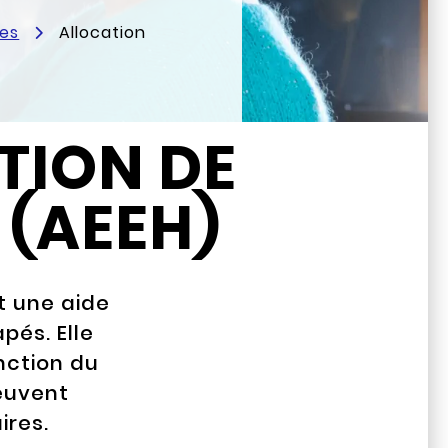
res
Allocation
TION DE
 (AEEH)
t une aide
pés. Elle
nction du
peuvent
ires.