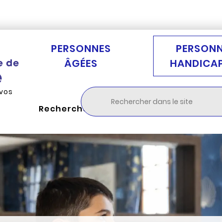
Aller au menu
Aller à la recherche
Aller au c
PERSONNES
PERSON
ÂGÉES
HANDICA
 vos
Rechercher