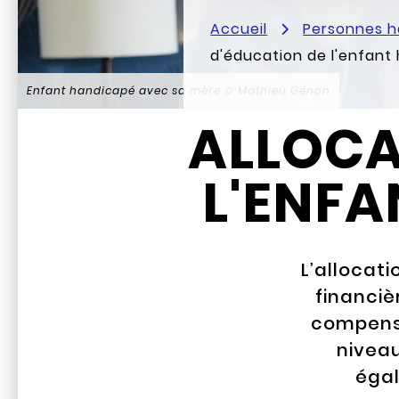
Accueil
Personnes 
d'éducation de l'enfant
Enfant handicapé avec sa mère
© Mathieu Génon
ALLOCA
L'ENFA
L’allocat
financiè
compense
niveau
égal