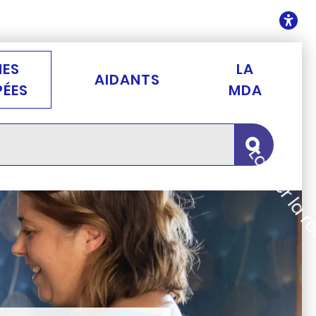
ontenu
O
NES
LA
AIDANTS
PÉES
MDA
Lancer la 