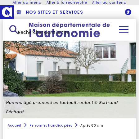
Aller au menu
Aller à la recherche
Aller au contenu
NOS SITES ET SERVICES
O
Rechercher dans le site
Homme âgé promené en fauteuil roulant
© Bertrand
Béchard
Accueil
Personnes handicapées
Après 60 ans