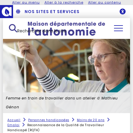
Aller au menu
Aller à la recherche
Aller au contenu
NOS SITES ET SERVICES
O
Rechercher dans le site
Femme en train de travailler dans un atelier
© Mathieu
Génon
Accueil
Personnes handicapées
Moins de 20 ans
Emploi
Reconnaissance de la Qualité de Travailleur
Handicapé (RQTH)