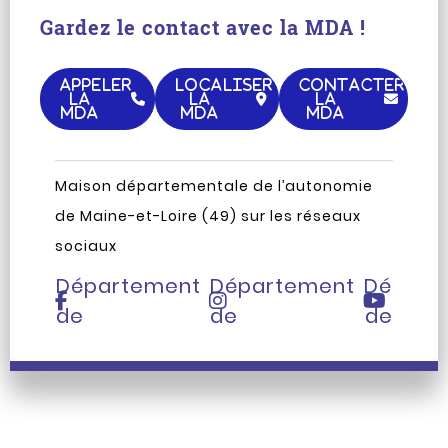
Gardez le contact avec la MDA !
APPELER
LOCALISER
CONTACTER
LA
LA
LA
MDA
MDA
MDA
Maison départementale de l’autonomie
Page
Compte
Chaîne
de Maine-et-Loire (49) sur les réseaux
Facebook
Instagram
Youtub
sociaux
du
du
du
Département
Département
Départ
de
de
de
Maine-
Maine-
Maine-
et-
et-
et-
Loire
Loire
Loire