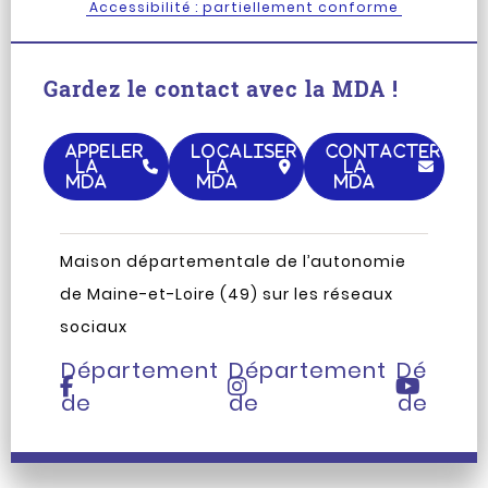
Accessibilité : partiellement conforme
Gardez le contact avec la MDA !
APPELER
LOCALISER
CONTACTER
LA
LA
LA
MDA
MDA
MDA
Maison départementale de l’autonomie
Page
Compte
Chaîne
de Maine-et-Loire (49) sur les réseaux
Facebook
Instagram
Youtub
sociaux
du
du
du
Département
Département
Départ
de
de
de
Maine-
Maine-
Maine-
et-
et-
et-